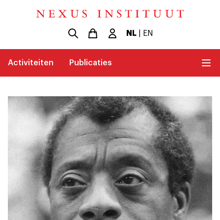
NL
|
EN
Activiteiten
Publicaties