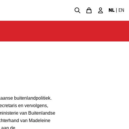
NL
|
EN
aanse buitenlandpolitiek.
ecretaris en vervolgens,
inisterie van Buitenlandse
rechterhand van Madeleine
e aan de