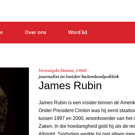
er
Over ons
Word lid
Verenigde Staten, 1960
journalist en insider buitenlandpolitiek
James Rubin
James Rubin is een insider binnen de Amerik
Onder President Clinton was hij eerst staatss
tussen 1997 en 2000, woordvoerder van het m
Zaken. In die hoedanigheid gold hij als de 
Albright. Sindsdien werkte hij niet alleen me