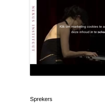
Klik om marketing cookies te 
deze inhoud in te scha
Sprekers