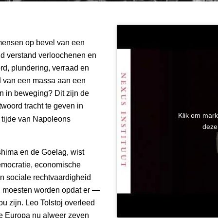
mensen op bevel van een
d verstand verloochenen en
rd, plundering, verraad en
d van een massa aan een
 in beweging? Dit zijn de
twoord tracht te geven in
Klik om mark
n tijde van Napoleons
deze
shima en de Goelag, wist
Democratie, economische
en sociale rechtvaardigheid
 moesten worden opdat er —
u zijn. Leo Tolstoj overleed
hoe Europa nu alweer zeven