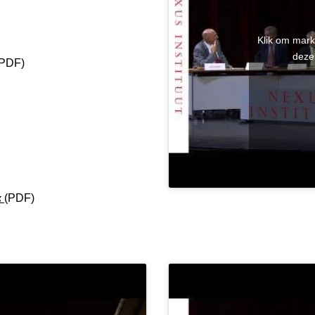
Klik om mark
deze
PDF)
z
(PDF)