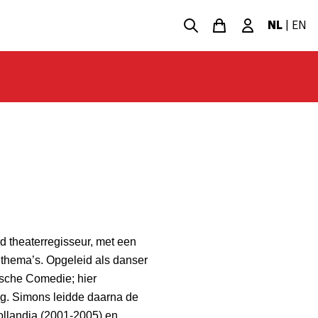
NL
|
EN
d theaterregisseur, met een
thema’s. Opgeleid als danser
gsche Comedie; hier
ing. Simons leidde daarna de
ollandia (2001-2005) en