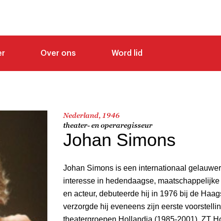
er
Over ons
Word lid
Nederland, 1946
theater- en operaregisseur
Johan Simons
Johan Simons is een internationaal gelauwer
interesse in hedendaagse, maatschappelijke 
en acteur, debuteerde hij in 1976 bij de Haa
verzorgde hij eveneens zijn eerste voorstell
theatergroepen Hollandia (1985-2001), ZT H