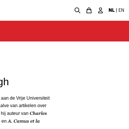
NL
|
EN
gh
an de Vrije Universiteit
alve van artikelen over
Charles
 hij auteur van
A. Camus et la
) en