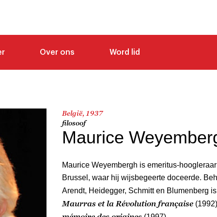
er
Over ons
Word lid
België, 1937
filosoof
Maurice Weyember
Maurice Weyembergh is emeritus-hoogleraar a
Brussel, waar hij wijsbegeerte doceerde. Beh
Arendt, Heidegger, Schmitt en Blumenberg is
Maurras et la Révolution française
(1992
mémoire des origines
(1997).