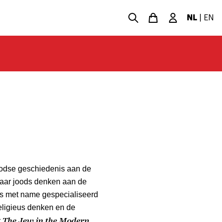
NL
|
EN
oodse geschiedenis aan de
raar joods denken aan de
is met name gespecialiseerd
religieus denken en de
The Jew in the Modern
r