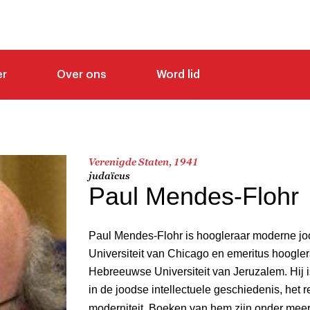
er
Over ons
Word lid
Verenigde Staten, 1941
judaïcus
Paul Mendes-Flohr
Paul Mendes-Flohr is hoogleraar moderne j
Universiteit van Chicago en emeritus hoogle
Hebreeuwse Universiteit van Jeruzalem. Hij 
in de joodse intellectuele geschiedenis, het 
moderniteit. Boeken van hem zijn onder mee