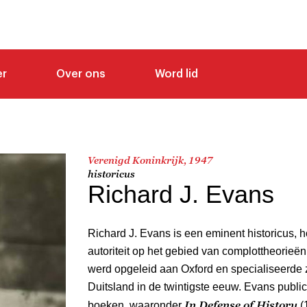
er
Over ons
Word lid
Verenigd Koninkrijk, 1947
historicus
Richard J. Evans
Richard J. Evans is een eminent historicus,
autoriteit op het gebied van complottheorieë
werd opgeleid aan Oxford en specialiseerde 
Duitsland in de twintigste eeuw. Evans publi
In Defense of History
boeken, waaronder
(