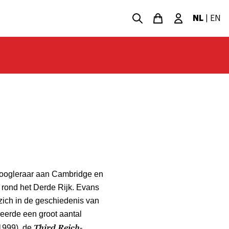
NL
|
EN
 hoogleraar aan Cambridge en
n rond het Derde Rijk. Evans
zich in de geschiedenis van
ceerde een groot aantal
Third Reich
1999), de
-