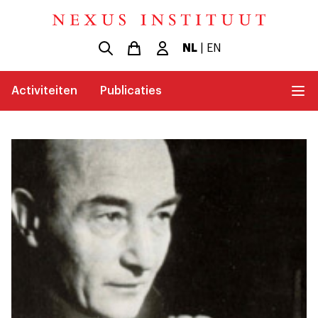
NL
|
EN
Activiteiten
Publicaties