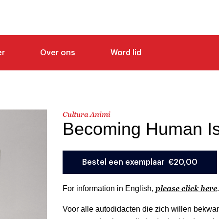
er
Over ons
Word lid
Cultura Animi
Becoming Human Is
please click here
For information in English,
.
Voor alle autodidacten die zich willen bekwa