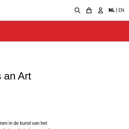
NL
|
EN
 an Art
men in de kunst van het