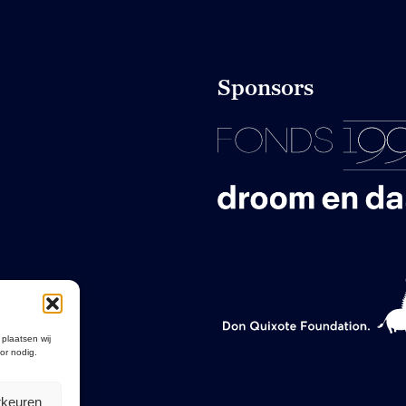
Sponsors
 plaatsen wij
or nodig.
rkeuren