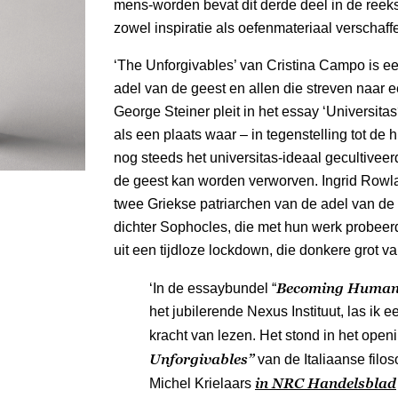
mens-worden bevat dit derde deel in de reek
zowel inspiratie als oefenmateriaal verschaff
‘The Unforgivables’ van Cristina Campo is ee
adel van de geest en allen die streven naar ee
George Steiner pleit in het essay ‘Universitas
als een plaats waar – in tegenstelling tot d
nog steeds het universitas-ideaal gecultivee
de geest kan worden verworven. Ingrid Row
twee Griekse patriarchen van de adel van de g
dichter Sophocles, die met hun werk probeer
uit een tijdloze lockdown, die donkere grot va
Becoming Human 
‘I
n de essaybundel “
het jubilerende Nexus Instituut, las ik
kracht van lezen. Het stond in het open
Unforgivables”
van de Italiaanse filo
in NRC Handelsblad
Michel Krielaars