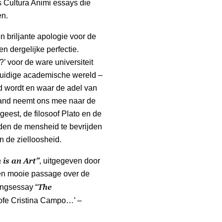
s Cultura Animi essays die
en.
n briljante apologie voor de
n dergelijke perfectie.
?’ voor de ware universiteit
e huidige academische wereld –
rd wordt en waar de adel van
land neemt ons mee naar de
eest, de filosoof Plato en de
den de mensheid te bevrijden
n de zielloosheid.
is an Art”
, uitgegeven door
 een mooie passage over de
The
ingsessay “
sofe Cristina Campo…’ –