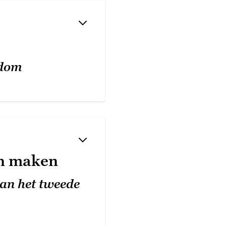
ndom
en maken
van het tweede