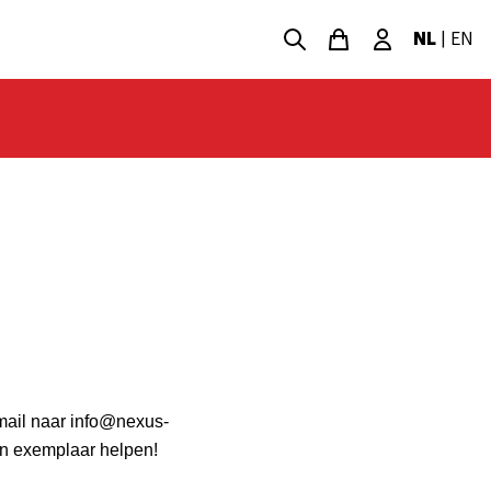
NL
|
EN
-mail naar info@nexus-
een exemplaar helpen!