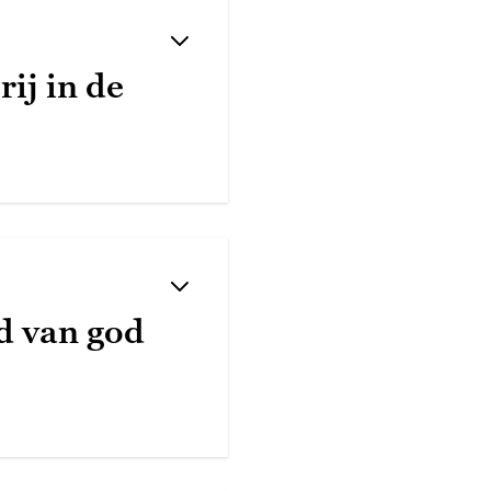
ij in de
d van god