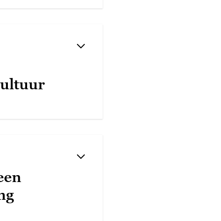
ultuur
een
ng