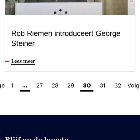
Rob Riemen introduceert George
Steiner
Lees meer
ge
1
…
27
28
29
30
31
32
Vol
Blijf op de hoogte