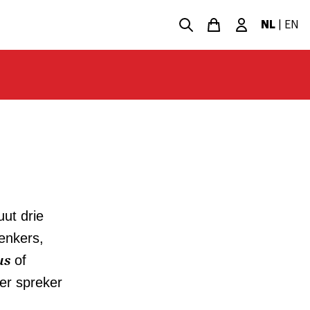
NL
|
EN
uut drie
denkers,
us
of
Per spreker
.