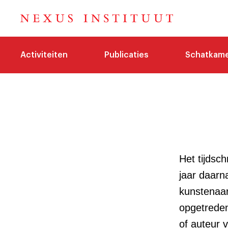
Activiteiten
Publicaties
Schatkam
Het tijdsch
jaar daarna
kunstenaar
opgetreden 
of auteur v