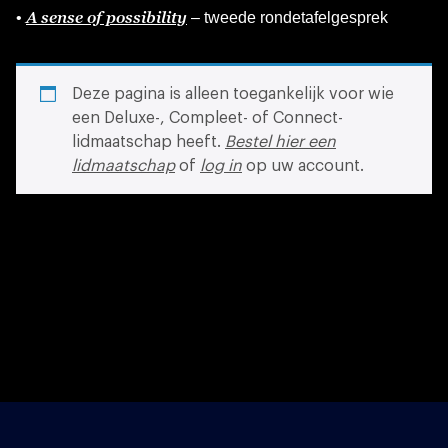
A sense of possibility
•
– tweede rondetafelgesprek
Deze pagina is alleen toegankelijk voor wie
een Deluxe-, Compleet- of Connect-
lidmaatschap heeft.
Bestel hier een
lidmaatschap
of
log in
op uw account.