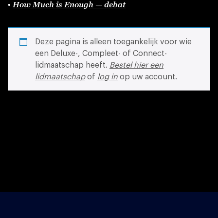
How Much is Enough — debat
•
Deze pagina is alleen toegankelijk voor wie
een Deluxe-, Compleet- of Connect-
lidmaatschap heeft.
Bestel hier een
lidmaatschap
of
log in
op uw account.