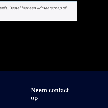
eeft.
Bestel hier een lidmaatschap
of
Neem contact
op