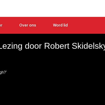
er
Over ons
Word lid
Lezing door Robert Skidelsk
gh?’