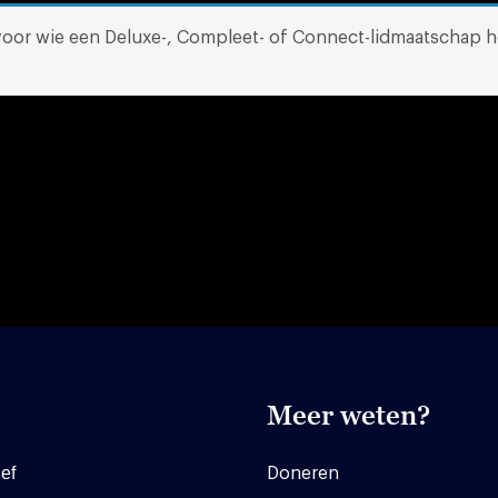
 voor wie een Deluxe-, Compleet- of Connect-lidmaatschap h
Meer weten?
ef
Doneren