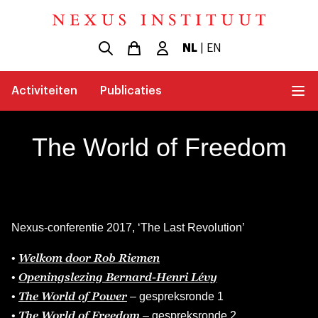
NL
|
EN
Activiteiten
Publicaties
The World of Freedom
Nexus-conferentie 2017, ‘The Last Revolution’
Welkom door Rob Riemen
•
Openingslezing Bernard-Henri Lévy
•
The World of Power
•
– gespreksronde 1
The World of Freedom
•
– gespreksronde 2