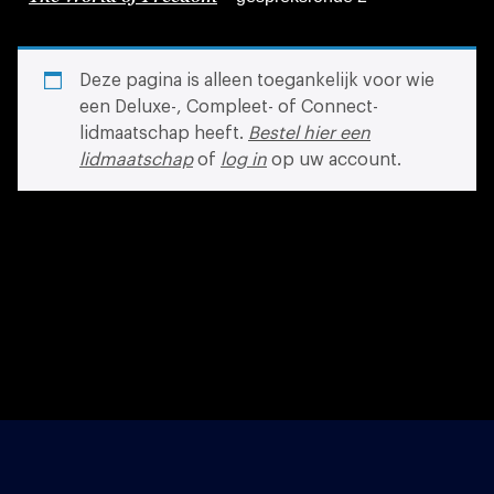
Deze pagina is alleen toegankelijk voor wie
een Deluxe-, Compleet- of Connect-
lidmaatschap heeft.
Bestel hier een
lidmaatschap
of
log in
op uw account.