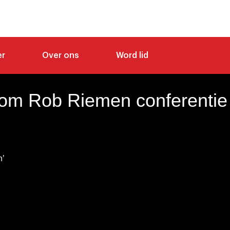
er
Over ons
Word lid
om Rob Riemen conferentie
n’