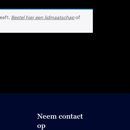
eeft.
Bestel hier een lidmaatschap
of
Neem contact
op