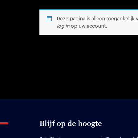
Deze pagina is alleen toegankelijk
log in
op uw account.
Blijf op de hoogte