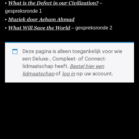
What is the Defect in our Civilization?
•
–
gespreksronde 1
Muziek door Aeham Ahmad
•
What Will Save the World
•
– gespreksronde 2
Deze pagina is alleen toegankelijk voor wie
een Deluxe-, Compleet- of Connect-
lidmaatschap heeft.
Bestel hier een
lidmaatschap
of
log in
op uw account.