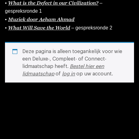
What is the Defect in our Civilization?
•
–
gespreksronde 1
Muziek door Aeham Ahmad
•
What Will Save the World
•
– gespreksronde 2
Deze pagina is alleen toegankelijk voor wie
een Deluxe-, Compleet- of Connect-
lidmaatschap heeft.
Bestel hier een
lidmaatschap
of
log in
op uw account.