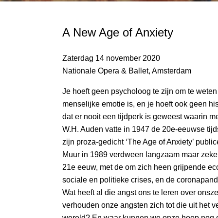
A New Age of Anxiety
Zaterdag 14 november 2020
Nationale Opera & Ballet, Amsterdam
Je hoeft geen psycholoog te zijn om te wete
menselijke emotie is, en je hoeft ook geen his
dat er nooit een tijdperk is geweest waarin 
W.H. Auden vatte in 1947 de 20e-eeuwse tijd
zijn proza-gedicht ‘The Age of Anxiety’ publi
Muur in 1989 verdween langzaam maar zeker 
21e eeuw, met de om zich heen grijpende ec
sociale en politieke crises, en de coronapand
Wat heeft al die angst ons te leren over ons
verhouden onze angsten zich tot die uit het v
wereld? En waar kunnen we onze hoop nog o