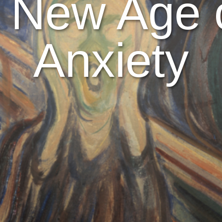
 New Age 
Anxiety