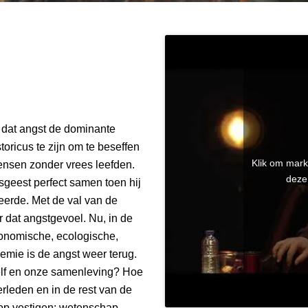
n dat angst de dominante
toricus te zijn om te beseffen
Klik om mark
mensen zonder vrees leefden.
deze
sgeest perfect samen toen hij
ceerde. Met de val van de
dat angstgevoel. Nu, in de
onomische, ecologische,
emie is de angst weer terug.
zelf en onze samenleving? Hoe
erleden en in de rest van de
p vestigen: wetenschap,