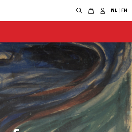
NL
|
EN