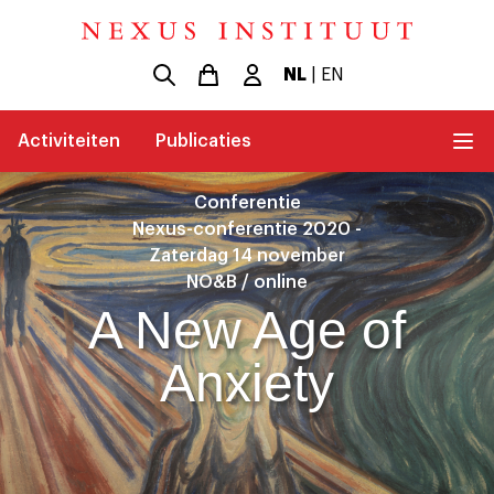
NL
|
EN
Activiteiten
Publicaties
Conferentie
Nexus-conferentie 2020 -
Zaterdag 14 november
NO&B / online
A New Age of
Anxiety