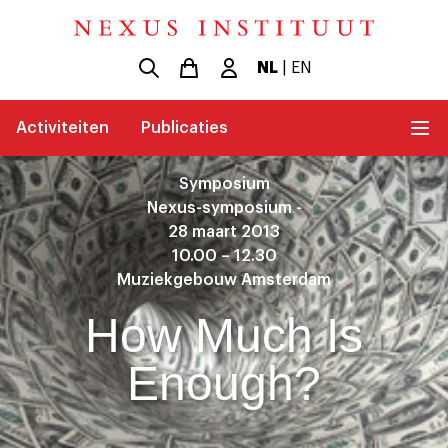
NL
|
EN
Activiteiten
Publicaties
Symposium
Nexus-symposium -
28 maart 2013
10.00 – 12.30
Muziekgebouw Amsterdam
How Much Is
Enough?