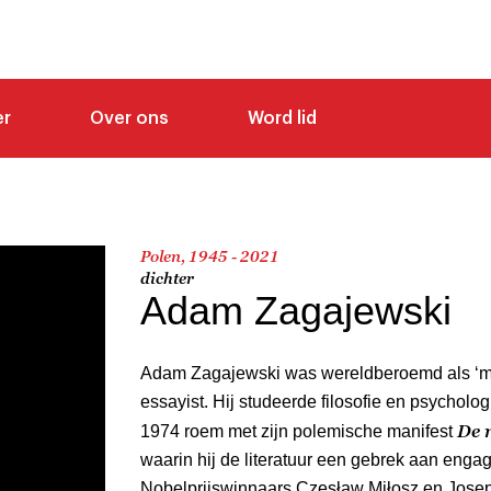
er
Over ons
Word lid
Polen, 1945 - 2021
dichter
Adam Zagajewski
Adam Zagajewski was wereldberoemd als ‘met
essayist. Hij studeerde filosofie en psycholog
De 
1974 roem met zijn polemische manifest
waarin hij de literatuur een gebrek aan enga
Nobelprijswinnaars Czesław Miłosz en Jos