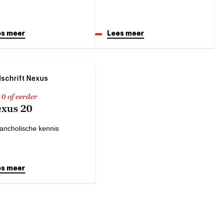
es meer
Lees meer
dschrift Nexus
0 of eerder
xus 20
ancholische kennis
es meer