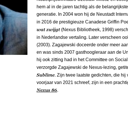
hem al in de jaren tachtig als de belangrijkst
generatie. In 2004 won hij de Neustadt Interna
in 2016 de prestigieuze Canadese Griffin Poe
wat zwijgt
(Nexus Bibliotheek, 1998) versch
in Nederlandse vertaling. Later verscheen o
(2003). Zagajewski doceerde onder meer aan
en was sinds 2007 gasthoogleraar aan de Uni
hij ook zitting had in het Committee on Soci
verzorgde Zagajewski de Nexus-lezing, getit
Sublime
. Zijn twee laatste gedichten, die hij
voorjaar van 2021 schreef, zijn in een prach
Nexus
86
.