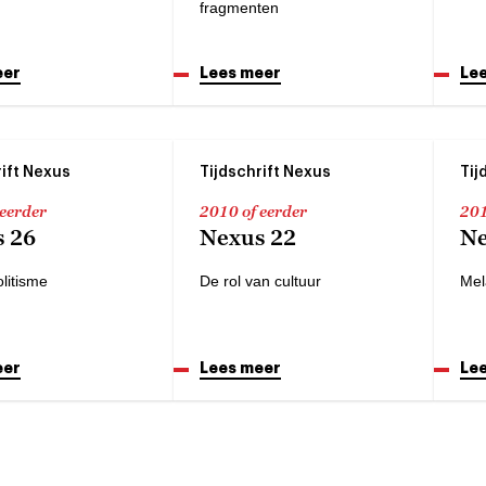
fragmenten
eer
Lees meer
Le
rift Nexus
Tijdschrift Nexus
Tij
 eerder
2010 of eerder
201
 26
Nexus 22
Ne
litisme
De rol van cultuur
Mel
eer
Lees meer
Le