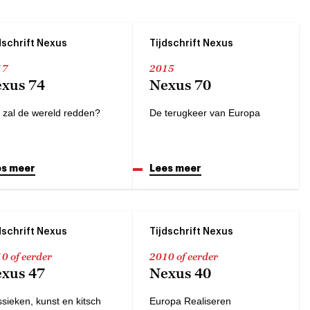
dschrift Nexus
Tijdschrift Nexus
17
2015
xus 74
Nexus 70
 zal de wereld redden?
De terugkeer van Europa
es meer
Lees meer
dschrift Nexus
Tijdschrift Nexus
0 of eerder
2010 of eerder
xus 47
Nexus 40
ssieken, kunst en kitsch
Europa Realiseren