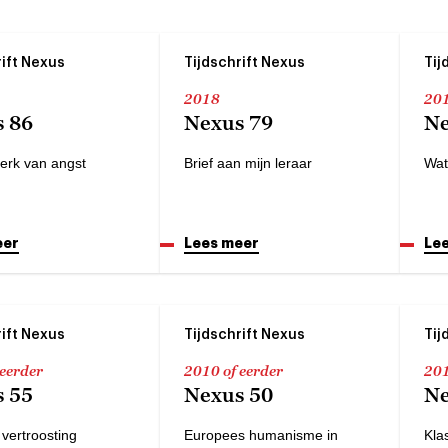
rift Nexus
Tijdschrift Nexus
Tij
2018
20
 86
Nexus 79
Ne
perk van angst
Brief aan mijn leraar
Wat
eer
Lees meer
Le
rift Nexus
Tijdschrift Nexus
Tij
 eerder
2010 of eerder
201
 55
Nexus 50
Ne
vertroosting
Europees humanisme in
Kla