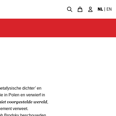
NL
|
EN
afysische dichter’ en
ie in Polen en verwierf in
niet voorgestelde wereld
,
gement verweet.
eph Brodsky beschouwden