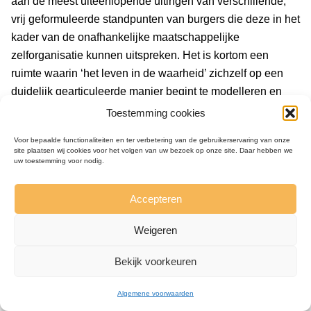
aan de meest uiteenlopende uitingen van verschillende,
vrij geformuleerde standpunten van burgers die deze in het
kader van de onafhankelijke maatschappelijke
zelforganisatie kunnen uitspreken. Het is kortom een
ruimte waarin ‘het leven in de waarheid’ zichzelf op een
duidelijk gearticuleerde manier begint te modelleren en
zichzelf zichtbaar begint te verwerkelijken.
Toestemming cookies
Met recht kan mij nu de vraag worden gesteld: en wat dan?
Voor bepaalde functionaliteiten en ter verbetering van de gebruikerservaring van onze
site plaatsen wij cookies voor het volgen van uw bezoek op onze site. Daar hebben we
uw toestemming voor nodig.
De scepsis tegenover slechts a priori bedachte
constructies van alternatieve politieke modellen en
Accepteren
tegenover het blinde vertrouwen in de zaligheid van de
hervormingen of veranderingen die tot een aanpassing
Weigeren
van systemen leiden, is natuurlijk geen scepsis tegenover
een zekere vorm van politiek denken in het algemeen – en
Bekijk voorkeuren
de nadruk die ik leg op de politiek die zich daadwerkelijk
op de mensen richt, betekent niet dat ik niet het recht heb
Algemene voorwaarden