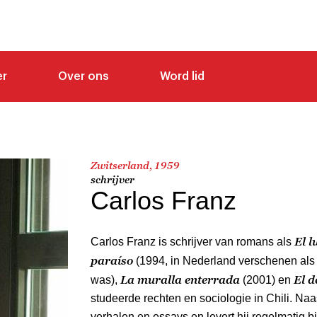
er
Over ons
Word lid
Zwitserland, 1959
schrijver
Carlos Franz
El l
Carlos Franz is schrijver van romans als
paraíso
(1994, in Nederland verschenen als 
La muralla enterrada
El d
was),
(2001) en
studeerde rechten en sociologie in Chili. Naa
verhalen en essays en levert hij regelmatig b