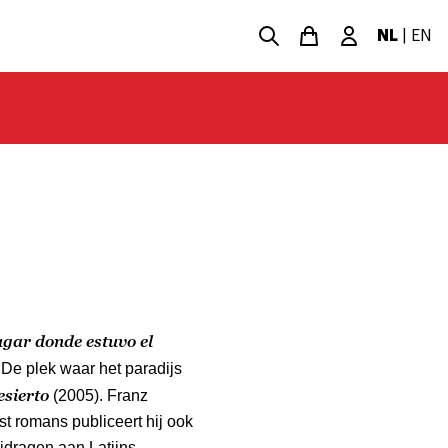
NL
|
EN
ugar donde estuvo el
De plek waar het paradijs
esierto
(2005). Franz
st romans publiceert hij ook
ijdragen aan Latijns-