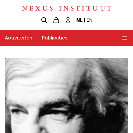
NL
|
EN
Activiteiten
Publicaties