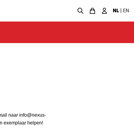
NL
|
EN
-mail naar info@nexus-
een exemplaar helpen!