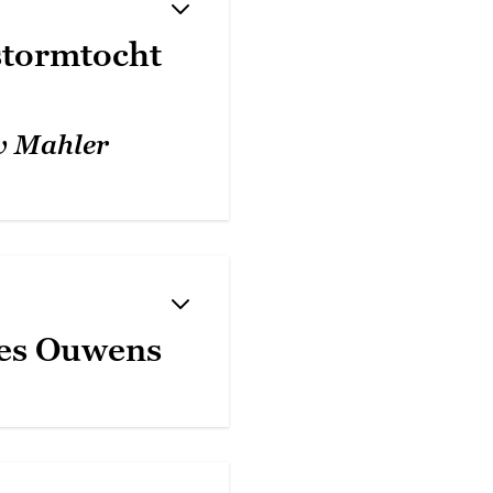
stormtocht
av Mahler
ees Ouwens