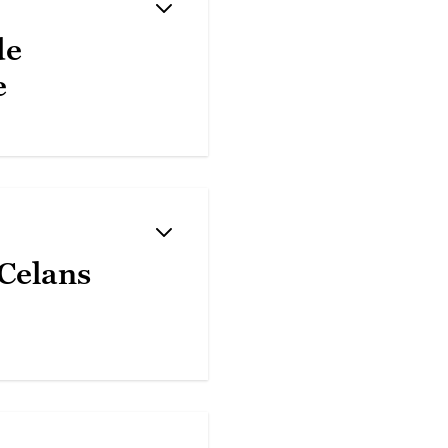
de
e
Celans