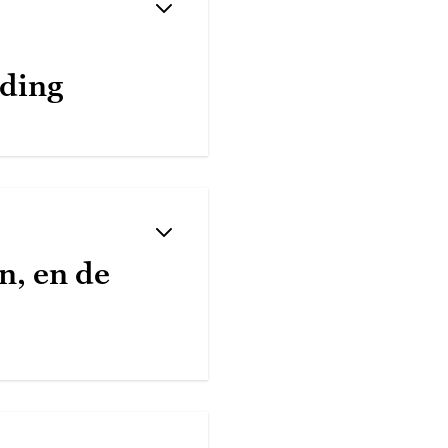
iding
, en de