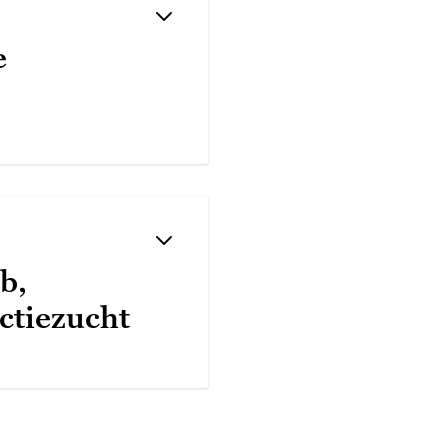
e
b,
nctiezucht