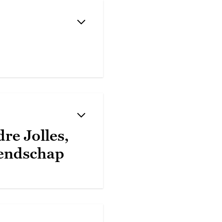
re Jolles,
iendschap