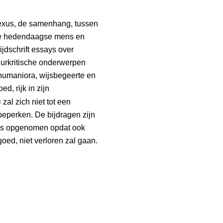
 nexus, de samenhang, tussen
 de hedendaagse mens en
ijdschrift essays over
tuurkritische onderwerpen
humaniora, wijsbegeerte en
d, rijk in zijn
s
zal zich niet tot een
beperken. De bijdragen zijn
nds opgenomen opdat ook
oed, niet verloren zal gaan.