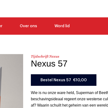
er
Over ons
Word lid
Tijdschrift Nexus
Nexus 57
Wie is nu onze ware held, Superman of Bee
beschavingsideaal regeert onze westerse cul
af? Waarin schuilt het geheim van een werel