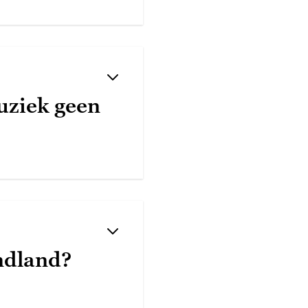
uziek geen
ndland?