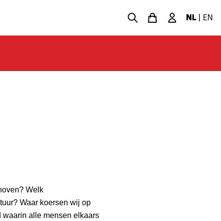
NL
|
EN
thoven? Welk
tuur? Waar koersen wij op
d waarin alle mensen elkaars