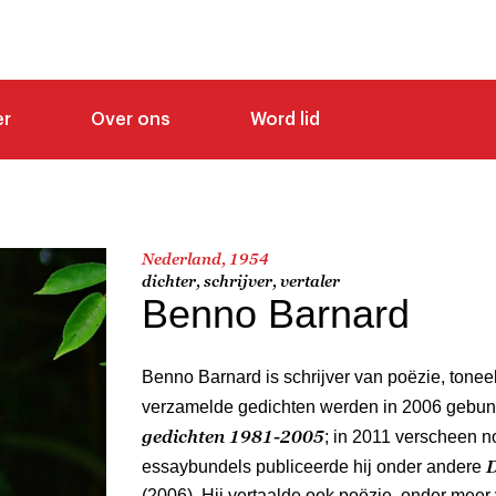
er
Over ons
Word lid
Nederland, 1954
dichter, schrijver, vertaler
Benno Barnard
Benno Barnard is schrijver van poëzie, tonee
verzamelde gedichten werden in 2006 gebun
gedichten 1981-2005
; in 2011 verscheen 
D
essaybundels publiceerde hij onder andere
(2006). Hij vertaalde ook poëzie, onder mee