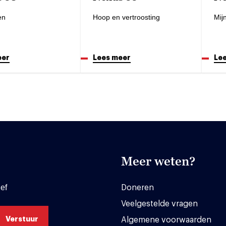
en
Hoop en vertroosting
Mij
eer
Lees meer
Le
Meer weten?
ef
Doneren
Veelgestelde vragen
Algemene voorwaarden