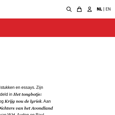
NL
|
EN
lstukken en essays. Zijn
Het tongbotje:
deld in
Krijg nou de lyriek
nog
. Aan
ichters van het Avondland
r van W.H. Auden en Paul