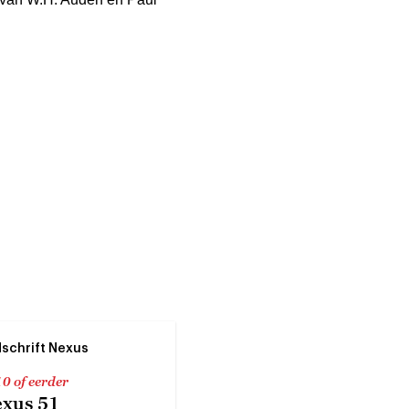
dschrift Nexus
0 of eerder
xus 51