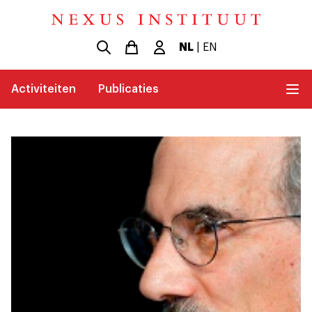
NL
|
EN
Activiteiten
Publicaties