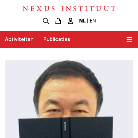
NL
|
EN
Activiteiten
Publicaties