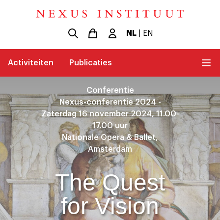
NL
|
EN
Activiteiten
Publicaties
Conferentie
Nexus-conferentie 2024 -
Zaterdag 16 november 2024, 11.00-
17.00 uur
Nationale Opera & Ballet,
Amsterdam
The Quest
for Vision