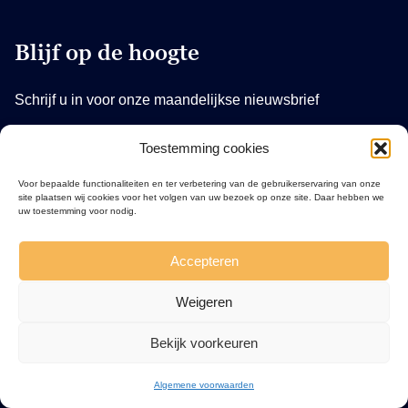
Blijf op de hoogte
Schrijf u in voor onze maandelijkse nieuwsbrief
Toestemming cookies
Voor bepaalde functionaliteiten en ter verbetering van de gebruikerservaring van onze
site plaatsen wij cookies voor het volgen van uw bezoek op onze site. Daar hebben we
uw toestemming voor nodig.
Meer weten?
Accepteren
Doneren
Weigeren
Veelgestelde vragen
Algemene voorwaarden
Bekijk voorkeuren
Contact
Algemene voorwaarden