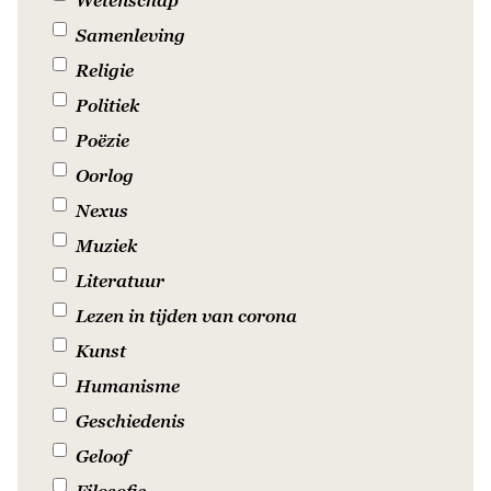
Samenleving
Religie
Politiek
Poëzie
Oorlog
Nexus
Muziek
Literatuur
Lezen in tijden van corona
Kunst
Humanisme
Geschiedenis
Geloof
Filosofie