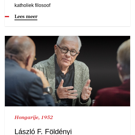
katholiek filosoof
Lees meer
Hongarije, 1952
László F. Földényi