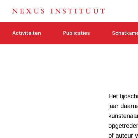
Activiteiten
Publicaties
Schatkam
Het tijdsch
jaar daarna
kunstenaar
opgetreden 
of auteur v