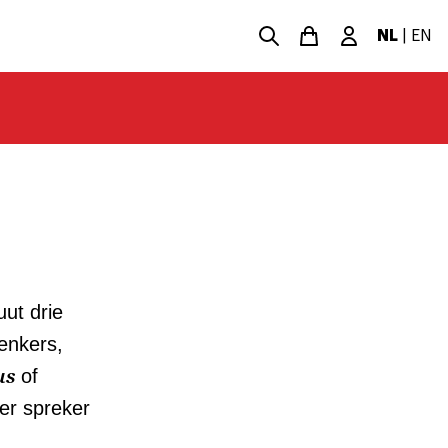
NL
|
EN
uut drie
denkers,
us
of
Per spreker
.