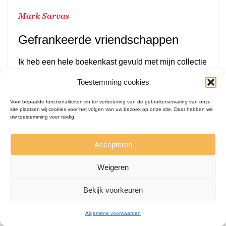
Mark Sarvas
Gefrankeerde vriendschappen
Ik heb een hele boekenkast gevuld met mijn collectie
literaire briefwisselingen en ik heb me regelmatig
Toestemming cookies
afgevraagd waarom ik die zo aantrekkelijk vind.
Volgens mij komt dat in elk geval deels door de kans
Voor bepaalde functionaliteiten en ter verbetering van de gebruikerservaring van onze
om de ongeredigeerde kant te zien van auteurs die
site plaatsen wij cookies voor het volgen van uw bezoek op onze site. Daar hebben we
uw toestemming voor nodig.
mij geïnspireerd hebben.
Lees meer
Accepteren
Weigeren
Bekijk voorkeuren
Cultuur, Kunst, Literatuur
Algemene voorwaarden