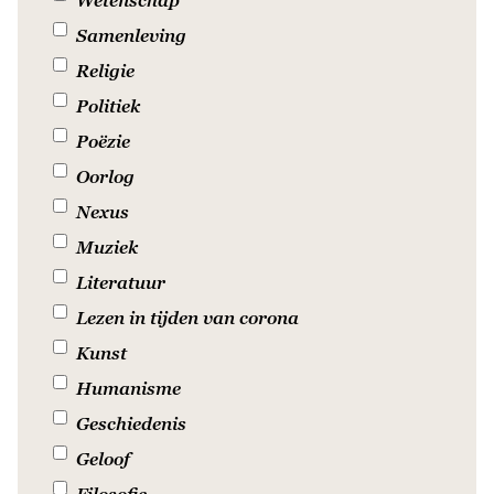
Samenleving
Religie
Politiek
Poëzie
Oorlog
Nexus
Muziek
Literatuur
Lezen in tijden van corona
Kunst
Humanisme
Geschiedenis
Geloof
Filosofie