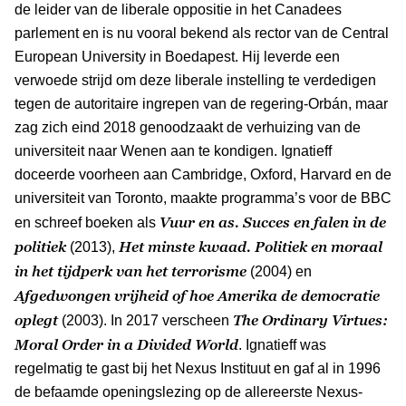
de leider van de liberale oppositie in het Canadees
parlement en is nu vooral bekend als rector van de Central
European University in Boedapest. Hij leverde een
verwoede strijd om deze liberale instelling te verdedigen
tegen de autoritaire ingrepen van de regering-Orbán, maar
zag zich eind 2018 genoodzaakt de verhuizing van de
universiteit naar Wenen aan te kondigen. Ignatieff
doceerde voorheen aan Cambridge, Oxford, Harvard en de
universiteit van Toronto, maakte programma’s voor de BBC
Vuur en as. Succes en falen in de
en schreef boeken als
politiek
Het minste kwaad. Politiek en moraal
(2013),
in het tijdperk van het terrorisme
(2004) en
Afgedwongen vrijheid of hoe Amerika de democratie
oplegt
The Ordinary Virtues:
(2003). In 2017 verscheen
Moral Order in a Divided World
. Ignatieff was
regelmatig te gast bij het Nexus Instituut en gaf al in 1996
de befaamde openingslezing op de allereerste Nexus-