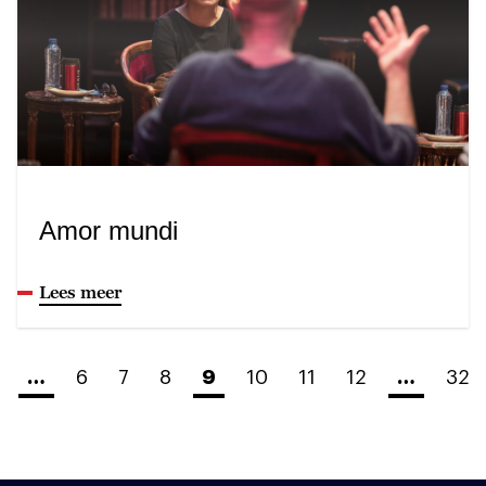
Amor mundi
Lees meer
…
6
7
8
9
10
11
12
…
32